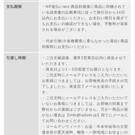
支払期限
・NP後払いwiz:商品到着後に商品に同梱されて
いる請求書の記載事項に従って発行日から14日
以内にお支払いください。お支払い期日を過ぎて
もお支払いの確認ができない場合、手数料が加算
される場合がございます。
・代金引換(※各種審査に通らなかった場合):商品
到着時にお支払いください。
引渡し時期
・ご注文確認後、通常3営業日以内に発送させて
いただきます。
・発送日より1～3日程度でお届けとなります。
・ご注文時にメールアドレスをご入力いただいた
お客様につきましては、お荷物発送の手続きが完
了しましたら、発送完了メールを送信いたしま
す。
・ご注文時にメールアドレスをご入力いただいて
いないお客様につきましては、お荷物の到着まで
弊社からの連絡はございません。万が一商品が届
かない場合は【info@iqdum.jp】宛てにメールに
てお問い合わせください。
・ゴールデンウィーク・お盆・年末年始等の大型
連休前や悪天候時、離島・一部地域にお住まいの