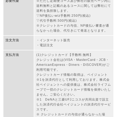
必要代金
※ただし定期便コース及び弊社の販売ページ内に
送料無料と記載のあるコースに関しては弊社にて
送料を負担致します。
▽NP後払いwiz手数料:250円(税込)
▽代引手数料:500円(税込)
※クレジットカードの与信、NP後払い審査が通
らなかった場合、代引きにて発送となります。
注文方法
・インターネット販売
・電話注文
支払方法
(1)クレジットカード【手数料:無料】
クレジット会社は(VISA・MasterCard・JCB・
AmericanExpress・Diners・DISCOVER)がご
利用可能です。
クレジットカード情報の取得は、ペイジェント
※1を決済代行として利用しております。株式会
社ペイジェントへの提供後は、株式会社ライフム
ーブで一切のクレジットカード情報を保持いたし
ません。ご安心ください。
※1 DeNAと三菱UFJニコスが共同出資で設立
した決済代行会社ペイジェントの決済代行サービ
スです。
※ クレジットカードの与信が通らなかった場