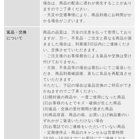
場合は、商品の配送に遅れが発生することがあり
ますのでご了承ください。
・天災や交通事情により、商品到着にお時間がか
かる場合がございます。
返品・交換
商品の品質は、万全の注意を払って管理しており
について
ますが、万一、不良品・ご注文と異なる商品が届
きました場合は、到着後3日以内にご連絡くださ
い。交換させていただきます。
・ご注文後のお客様都合による返品や交換は受け
付けておりません。
・欠損、不良品等の場合は着払いにてご返送いた
だき、商品到着確認後、直ちに良品を再配送させ
ていただきます。
※ただし、下記の場合は返品交換のご対応ができ
かねますのでご了承ください。
(1)開封後の商品や、一度ご使用になった商品
(2)お客様のもとでキズ・破損が生じた商品
(3)返品・交換の受付期間が過ぎた商品
(4)商品容器、商品の箱、お買い上げ納品書のい
ずれかがご返送いただけない場合
(5)お電話でのご連絡をいただいていない商品
・定期便停止・商品のキャンセルは営業時間
10:00～18:00までにお電話にてご連絡くださ