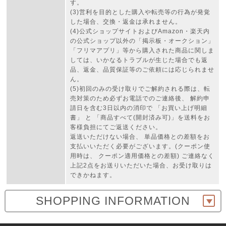
す。
(3)営利を目的とした購入や転売等の行為が発覚
した場合、交換・返金は承れません。
(4)公式ショップサイトおよびAmazon・楽天内
の公式ショップ以外の「掲示板・オークション」
「フリマアプリ」等から購入された商品に関しま
しては、いかなるトラブルが生じた場合でも返
品、返金、品質保証等のご依頼には応じられませ
ん。
(5)初回のみの受け取りでご解約される際は、転
売対策のため必ずお電話でのご連絡後、 解約申
請日を含む3日以内の消印で 「お買い上げ明細
書」 と 「商品すべて(開封済み可)」を送料をお
客様負担にてご返送ください。
返送いただけない場合、 単品価格との差額をお
支払いいただく必要がございます。(クーポン使
用時は、 クーポン適用価格との差額) ご連絡なく
上記2点をお送りいただいた場合、お受け取りは
できかねます。
SHOPPING INFORMATION