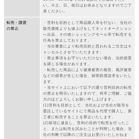
い。※土、日、祝日はお休みとなりますのでご了
承ください。
転売・譲渡
・営利を目的として商品購入等を行ない、当社の
の禁止
販売価格よりも値上げをしてネットオークション
へ出品、その他ショッピングモール等で転売する
行為を禁止しております。
・当社審査により転売目的と思われるご注文はキ
ャンセルとさせていただきます。
・禁止事項をお守りいただけない場合、法的措置
を講じる場合があります。
・転売した商品により健康被害の報告、風評被害
などの損害が生じた場合、損害賠償請求をいたし
ます。
・当サイト上において以下の通り営利目的の転売
の禁止を明示いたしますので、何卒ご理解、ご協
力のほどよろしくお願い申し上げます。
(1)営利を目的として、当社および当社が販売を
委託しているサイトにて商品を代理で購入し、第
三者に転売することを禁止いたします。
(2)前項に違反し、営利の目的で転売を行ったこ
と、または転売を試みたことが判明した場合、当
社の判断で以降のご注文はお受けいたしかねま