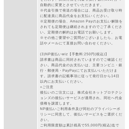
自動的に変更とさせていただきます。
※代金引換で発送の場合には、商品お受け取り時
に配達員に商品代金をお支払いください。
※定期便の場合、Amazon Payのお支払い解除を
されても定期便は継続されますのでご了承くださ
い。定期便の解約はお電話でお願いします。
※その他ご要望やご質問がございましたら、お電
話やメールにて直接お問い合わせください。
(3)NP後払いwiz【手数料:250円(税込)】
請求書は商品に同封されていますのでご確認くだ
さい。商品代金のお支払いは、主要コンビニ・銀
行・郵便局・PayPayにてお支払いいただけま
す。請求書の記載事項に従って発行日から14日
以内にお支払いください。
○ご注意
後払いのご注文には、株式会社ネットプロテクシ
ョンズの後払いサービスが適用され、同社へ代金
債権を譲渡します。
NP後払いご利用条件及び同社のプライバシーポ
リシー
に同意して、後払いサービスをご選択くだ
さい。
ご利用限度額は累計残高で55,000円(税込)迄で