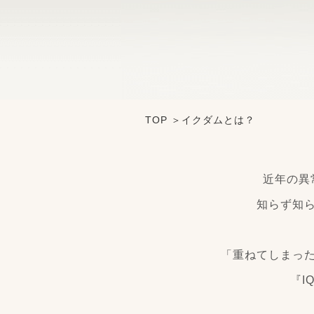
TOP
イクダムとは？
近年の異
知らず知
「重ねてしまっ
『I